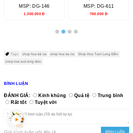
MSP: DG-146
MSP: DG-611
1.300.000 Đ
760.000 Đ
Tags
shop hoa bà rịa
shop hoa ba ria
Shop Hoa Tươi Long Điền
shop hoa tuoi long dien
BÌNH LUẬN
ĐÁNH GIÁ:
Kinh khủng
Quá tệ
Trung bình
Rất tốt
Tuyệt vời
Gửi bình luận với tên là...