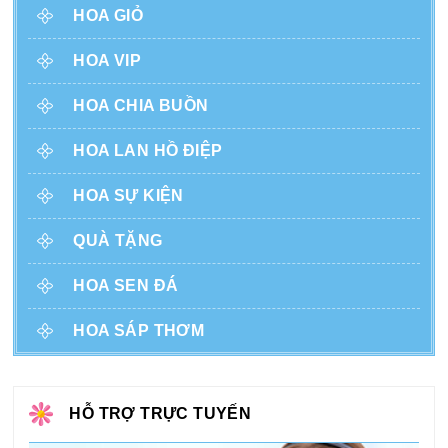
HOA GIỎ
HOA VIP
HOA CHIA BUỒN
HOA LAN HỒ ĐIỆP
HOA SỰ KIỆN
QUÀ TẶNG
HOA SEN ĐÁ
HOA SÁP THƠM
HỖ TRỢ TRỰC TUYẾN