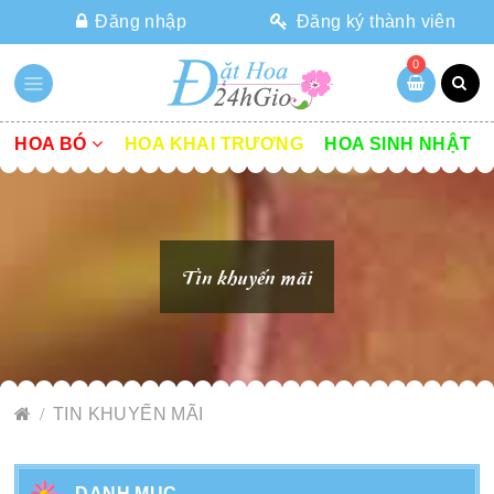
Đăng nhập
Đăng ký thành viên
0
HOA BÓ
HOA KHAI TRƯƠNG
HOA SINH NHẬT
Tin khuyến mãi
TIN KHUYẾN MÃI
DANH MỤC