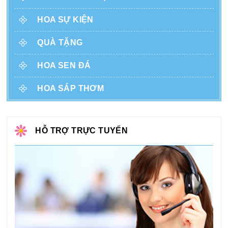
HOA SỰ KIỆN
QUÀ TẶNG
HOA SEN ĐÁ
HOA SÁP THƠM
HỖ TRỢ TRỰC TUYẾN