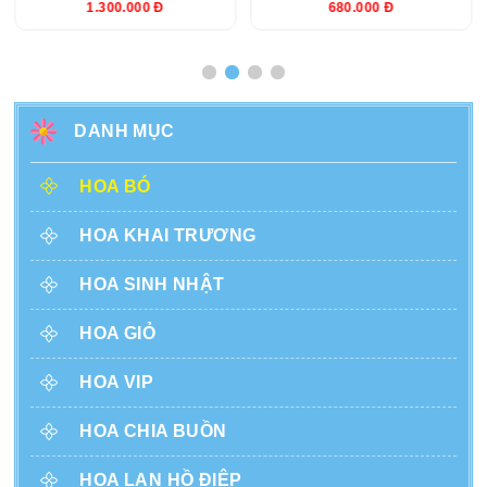
1.300.000 Đ
680.000 Đ
DANH MỤC
HOA BÓ
HOA KHAI TRƯƠNG
HOA SINH NHẬT
HOA GIỎ
HOA VIP
HOA CHIA BUỒN
HOA LAN HỒ ĐIỆP