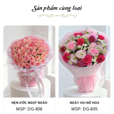
Sản phẩm cùng loại
HẸN ƯỚC NGỌT NGÀO
NGÀY VUI NỞ HOA
MSP: DG-806
MSP: DG-805