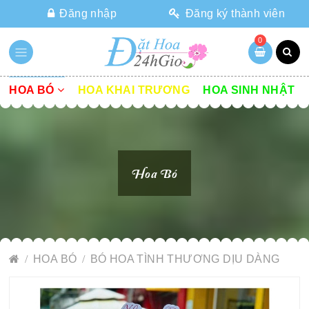
Đăng nhập
Đăng ký thành viên
0
HOA BÓ
HOA KHAI TRƯƠNG
HOA SINH NHẬT
Hoa Bó
HOA BÓ
BÓ HOA TÌNH THƯƠNG DỊU DÀNG