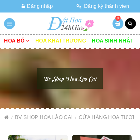
Đăng nhập
Đăng ký thành viên
0
HOA BÓ
HOA KHAI TRƯƠNG
HOA SINH NHẬT
Bv Shop Hoa Lào Cai
BV SHOP HOA LÀO CAI
CỬA HÀNG HOA TƯƠI L