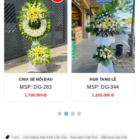
CHIA SẺ NỖI ĐAU
HOA TANG LỄ
MSP: DG-283
MSP: DG-344
1.700.000 Đ
1.200.000 Đ
Tags
cửa hàng hoa tươi Lào Cai
hoa tươi Lào Cai
đặt hoa Lào Cai